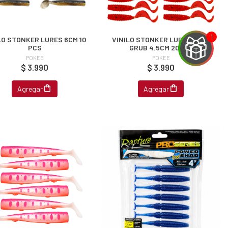
LO STONKER LURES 6CM 10
VINILO STONKER LURES FLAT
PCS
GRUB 4.5CM 20PCS
POKEE
POKEE
$ 3.990
$ 3.990
Agregar
Agregar