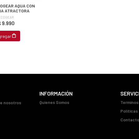
COGEAR AQUA CON
IA ATRACTORA
ECOGEAR
$ 9.990
gregar
INFORMACIÓN
SERVIC
Quienes Somos
Terminos
ue nosotros
Políticas
Contact