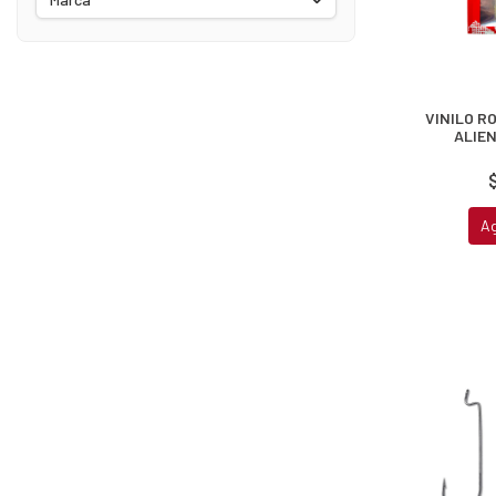
VINILO R
ALIE
A