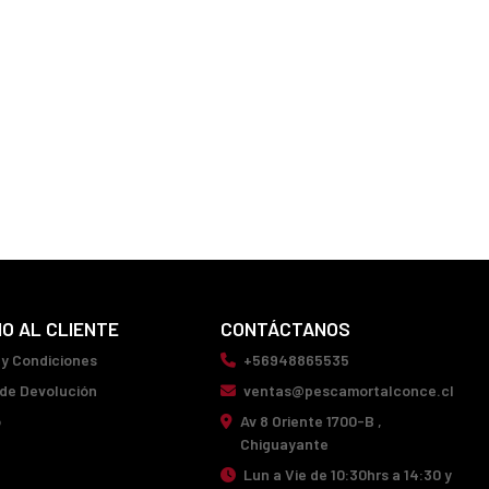
IO AL CLIENTE
CONTÁCTANOS
 y Condiciones
+56948865535
 de Devolución
ventas@pescamortalconce.cl
o
Av 8 Oriente 1700-B ,
Chiguayante
Lun a Vie de 10:30hrs a 14:30 y