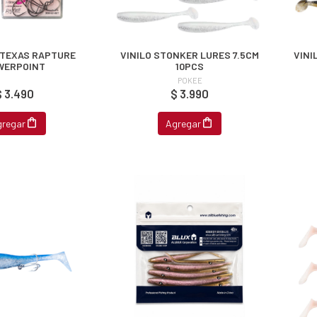
TEXAS RAPTURE
VINILO STONKER LURES 7.5CM
VINI
WERPOINT
10PCS
POKEE
$ 3.490
$ 3.990
gregar
Agregar