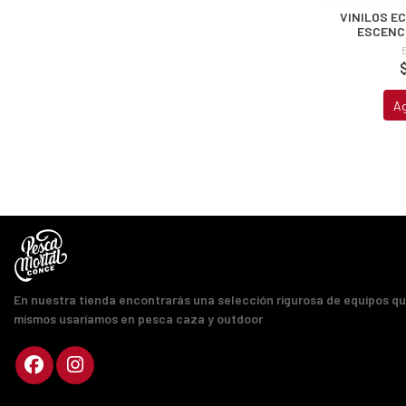
VINILOS E
ESCENC
A
En nuestra tienda encontrarás una selección rigurosa de equipos q
mismos usaríamos en pesca caza y outdoor