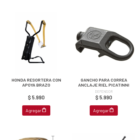
EGA
HONDA RESORTERA CON
GANCHO PARA CORREA
APOYA BRAZO
ANCLAJE RIEL PICATINNI
Y
DEFENSOR
$ 5.990
$ 5.990
NA!
Agregar
Agregar
u correo y
ipa por
s premios
JUGAR