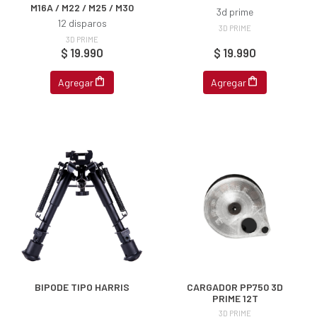
M16A / M22 / M25 / M30
3d prime
12 disparos
3D PRIME
3D PRIME
$ 19.990
$ 19.990
Agregar
Agregar
BIPODE TIPO HARRIS
CARGADOR PP750 3D
PRIME 12T
3D PRIME