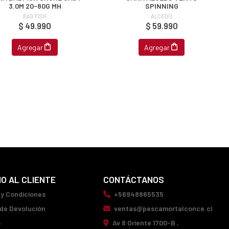
3.0M 20-80G MH
SPINNING
BAD FISH
ALCEDO
$ 49.990
$ 59.990
Agregar
Agregar
IO AL CLIENTE
CONTÁCTANOS
 y Condiciones
+56948865535
 de Devolución
ventas@pescamortalconce.cl
o
Av 8 Oriente 1700-B ,