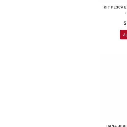
KIT PESCA 
Y
$
A
CAÑA JIGG