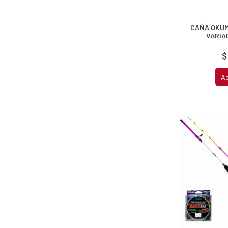
fined
CAÑA OKUM
VARIA
$
A