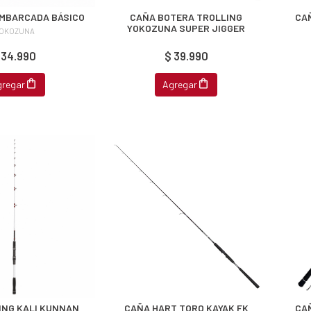
EMBARCADA BÁSICO
CAÑA BOTERA TROLLING
CA
YOKOZUNA SUPER JIGGER
OKOZUNA
 34.990
$ 39.990
gregar
Agregar
ING KALI KUNNAN
CAÑA HART TORO KAYAK FK
CA