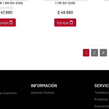
 1.9M 90-210G
1.7M 30-120G
LI KUNNAN
 47.990
$ 49.990
gregar
Agregar
1
2
INFORMACIÓN
SERVIC
Quienes Somos
Terminos
ue nosotros
Políticas
Contact