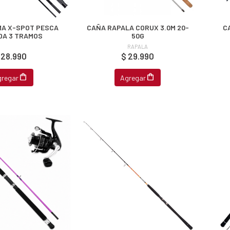
A X-SPOT PESCA
CAÑA RAPALA CORUX 3.0M 20-
C
DA 3 TRAMOS
50G
RAPALA
 28.990
$ 29.990
gregar
Agregar