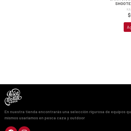
SHOOTER
KA
$
A
En nuestra tienda encontrarás una selección rigurosa de equipos q
mismos usaríamos en pesca caza y outdoor