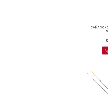
CAÑA YOKO
V
$
A