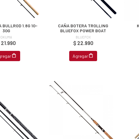
 BULLROD 1.8G 10-
CAÑA BOTERA TROLLING
30G
BLUEFOX POWER BOAT
OKUMA
BLUEFOX
 21.990
$ 22.990
gregar
Agregar