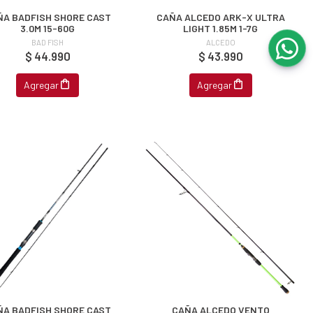
ÑA BADFISH SHORE CAST
CAÑA ALCEDO ARK-X ULTRA
3.0M 15-60G
LIGHT 1.85M 1-7G
BAD FISH
ALCEDO
$ 44.990
$ 43.990
Agregar
Agregar
ÑA BADFISH SHORE CAST
CAÑA ALCEDO VENTO