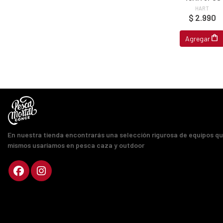
HART
$ 2.990
Agregar
En nuestra tienda encontrarás una selección rigurosa de equipos q
mismos usaríamos en pesca caza y outdoor