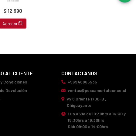
$ 12.990
Agregar
IO AL CLIENTE
CONTÁCTANOS
 y Condiciones
+56948865535
 de Devolución
ventas@pescamortalconce.cl
o
Av 8 Oriente 1700-B ,
Chiguayante
Lun a Vie de 10:30hrs a 14:30 y
15:30hrs a 19:30hrs
Sáb 09:00 a 14:00hrs