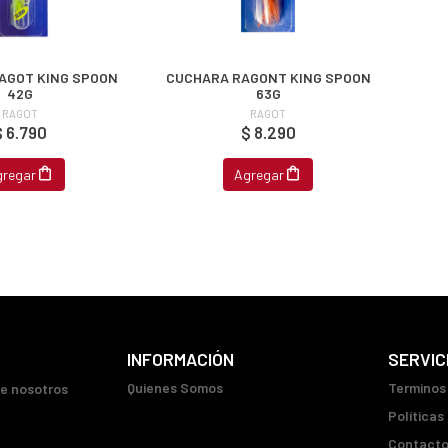
AGOT KING SPOON
CUCHARA RAGONT KING SPOON
42G
63G
RAGOT
RAGOT
$ 6.790
$ 8.290
gregar
Agregar
INFORMACIÓN
SERVIC
Quienes Somos
Terminos
ue nosotros
Políticas
Contact