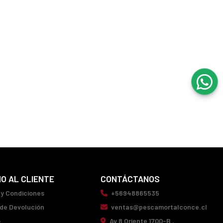
IO AL CLIENTE
CONTÁCTANOS
 y Condiciones
+56948865535
 de Devolución
ventas@pescamortalconce.cl
o
Av 8 Oriente 1700-B ,