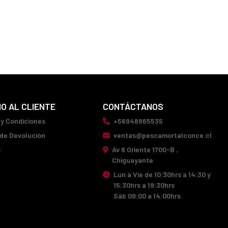
IO AL CLIENTE
CONTÁCTANOS
 y Condiciones
+56948865535
 de Devolución
ventas@pescamortalconce.cl
o
Av 8 Oriente 1700-B ,
Chiguayante
Lun a Vie de 10:30hrs a 14:30 y
15:30hrs a 19:30hrs
Sáb 09:00 a 14:00hrs