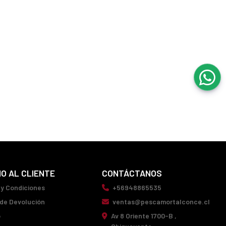
IO AL CLIENTE
CONTÁCTANOS
 y Condiciones
+56948865535
 de Devolución
ventas@pescamortalconce.cl
o
Av 8 Oriente 1700-B ,