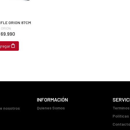
IFLE ORION 87CM
ORION
 69.990
gregar
INFORMACIÓN
SERVIC
Quienes Somos
Terminos
ue nosotros
Políticas
Contact