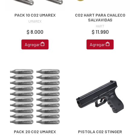
EGA
Y
PACK 10 CO2 UMAREX
CO2 HART PARA CHALECO
SALVAVIDAS
UMAREX
NA!
HART
$ 8.000
$ 11.990
u correo y
ipa por
Agregar
Agregar
s premios
JUGAR
fined
PACK 20 CO2 UMAREX
PISTOLA C02 STINGER