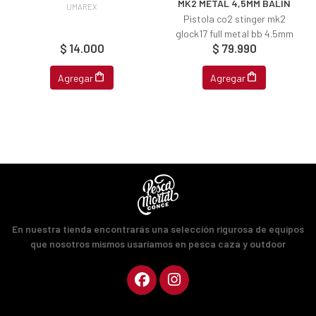
MK2 METAL 4,5MM BALIN
UMAREX
Pistola co2 stinger mk2
glock17 full metal bb 4.5mm
$ 14.000
$ 79.990
Agregar
Agregar
En nuestra tienda encontrarás una selección rigurosa de equipos
que nosotros mismos usaríamos en pesca caza y outdoor