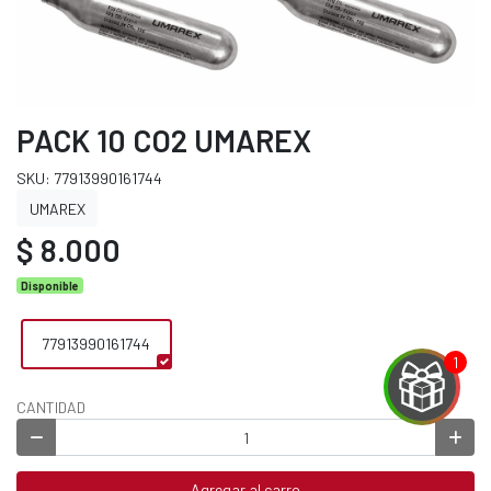
PACK 10 CO2 UMAREX
SKU: 77913990161744
UMAREX
$ 8.000
Disponible
77913990161744
CANTIDAD
EGA
Y
Agregar al carro