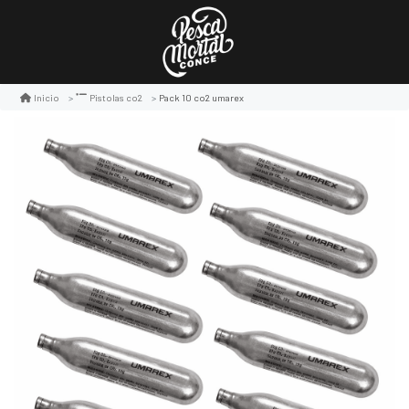
Pack 10 co2 umarex
Inicio
Pistolas co2