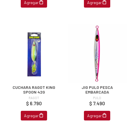
Agregar
Agregar
EGA
Y
NA!
u correo y
ipa por
s premios
JUGAR
CUCHARA RAGOT KING
JIG PULO PESCA
fined
SPOON 42G
EMBARCADA
RAGOT
PULO
$ 6.790
$ 7.490
Agregar
Agregar