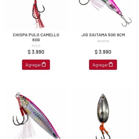
CHISPA PULO CAMELLO
JIG SAITAMA 50G 9CM
60G
saitama
PULO
$ 3.990
$ 3.990
Agregar
Agregar