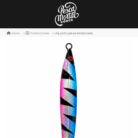
Jig pulo pesca embarcada
Inicio
Colecciones