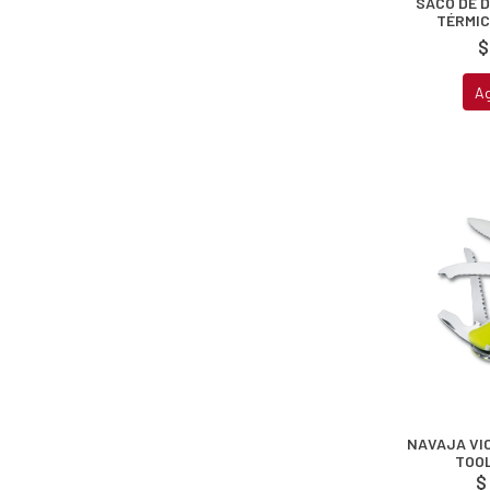
SACO DE 
TÉRMIC
$
A
NAVAJA VI
TOOL
$