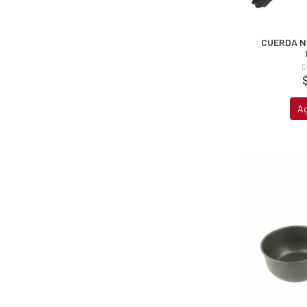
CUERDA N
D
A
EGA
Y