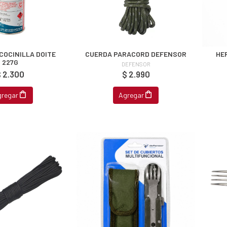
COCINILLA DOITE
CUERDA PARACORD DEFENSOR
HE
227G
DEFENSOR
 2.300
$ 2.990
gregar
Agregar