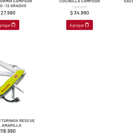
DORMIR CAMPSOR
COCINILLA CAMPSOR
SACO
O -12 GRADOS
CAMPSOR
 27.990
$ 34.990
gregar
Agregar
CTORINOX RESCUE
 AMARILLO
 116.990