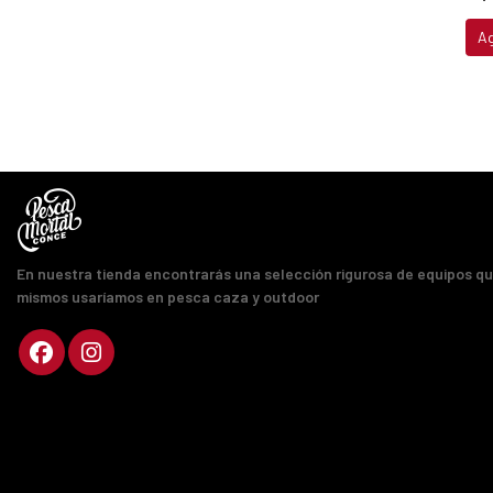
A
En nuestra tienda encontrarás una selección rigurosa de equipos q
mismos usaríamos en pesca caza y outdoor