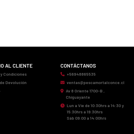
IO AL CLIENTE
CONTÁCTANOS
 y Condiciones
+56948865535
 de Devolución
ventas@pescamortalconce.cl
o
Av 8 Oriente 1700-B ,
Chiguayante
Lun a Vie de 10:30hrs a 14:30 y
15:30hrs a 19:30hrs
Sáb 09:00 a 14:00hrs