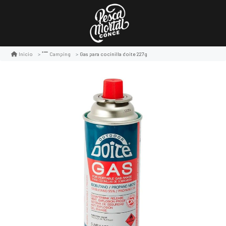
Gas para cocinilla doite 227g
Inicio
Camping