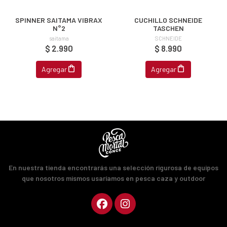
fined
SPINNER SAITAMA VIBRAX
CUCHILLO SCHNEIDE
N°2
TASCHEN
saitama
SCHNEIDE
$ 2.990
$ 8.990
Agregar
Agregar
En nuestra tienda encontrarás una selección rigurosa de equipos
que nosotros mismos usaríamos en pesca caza y outdoor