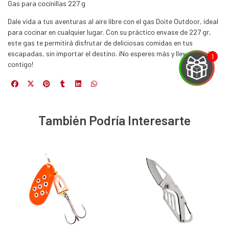
Gas para cocinillas 227 g
Dale vida a tus aventuras al aire libre con el gas Doite Outdoor, ideal
para cocinar en cualquier lugar. Con su práctico envase de 227 gr,
este gas te permitirá disfrutar de deliciosas comidas en tus
escapadas, sin importar el destino. ¡No esperes más y lleva tu Doite
contigo!
EGA
También Podría Interesarte
Y
NA!
u correo y
ipa por
s premios
JUGAR