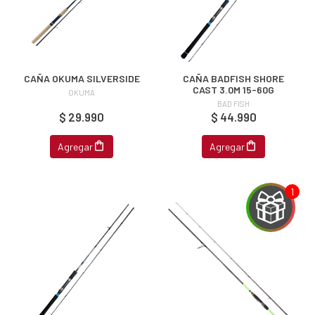
CAÑA OKUMA SILVERSIDE
CAÑA BADFISH SHORE
CAST 3.0M 15-60G
OKUMA
BAD FISH
$ 29.990
$ 44.990
Agregar
Agregar
EGA