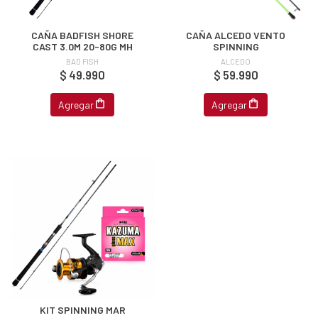
Y
CAÑA BADFISH SHORE
CAÑA ALCEDO VENTO
NA!
CAST 3.0M 20-80G MH
SPINNING
BAD FISH
ALCEDO
$ 49.990
$ 59.990
u correo y
ipa por
s premios
Agregar
Agregar
JUGAR
fined
KIT SPINNING MAR