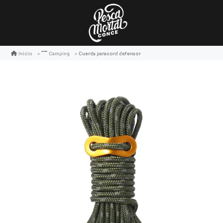
Cuerda paracord defensor
Inicio
Camping