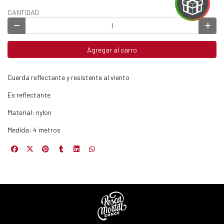
CANTIDAD
EGA
Agregar al carro
Y
NA!
Cuerda reflectante y resistente al viento
Es reflectante
u correo y
ipa por
Material: nylon
s premios
Medida: 4 metros
JUGAR
fined