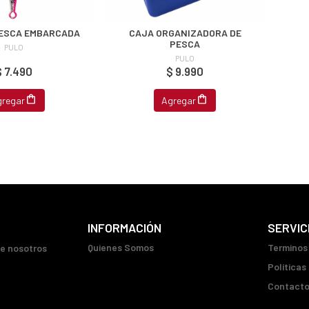
PESCA EMBARCADA
CAJA ORGANIZADORA DE
PESCA
PULO
PULO
$ 7.490
$ 9.990
gregar
Agregar
INFORMACIÓN
SERVIC
Quienes Somos
Terminos
ue nosotros
Políticas
Contact