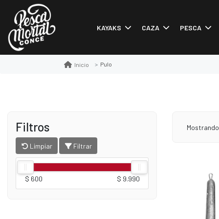
KAYAKS
CAZA
PESCA
Pulo
Inicio
Filtros
Mostrand
Limpiar
Filtrar
$ 600
$ 9.990