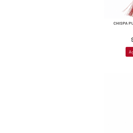
CHISPA P
A