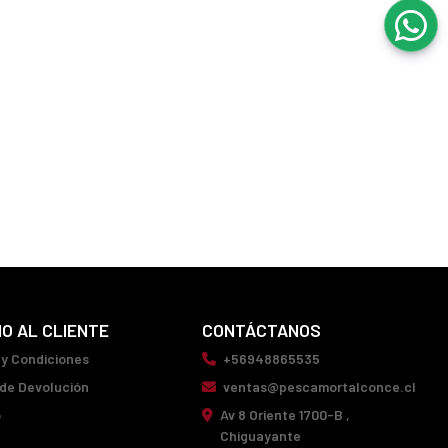
IO AL CLIENTE
CONTÁCTANOS
 y Condiciones
+56948865535
 de Devolución
ventas@pescamortalconce.cl
o
Av 8 Oriente 1700-B ,
Chiguayante