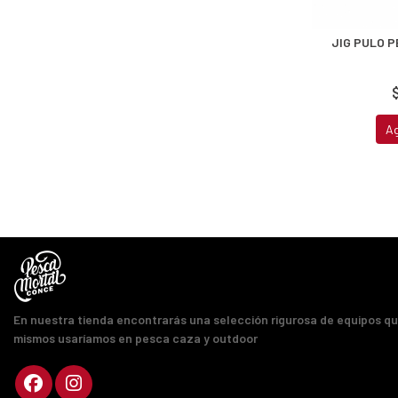
JIG PULO 
A
En nuestra tienda encontrarás una selección rigurosa de equipos q
mismos usaríamos en pesca caza y outdoor