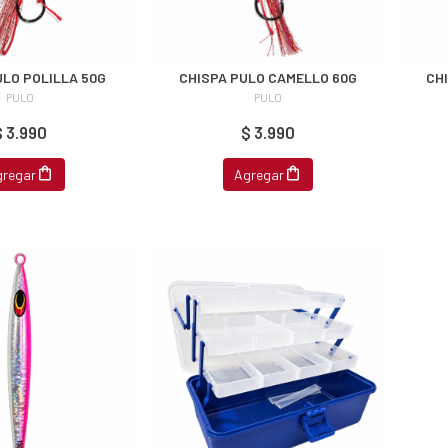
ULO POLILLA 50G
CHISPA PULO CAMELLO 60G
CH
PULO
PULO
$ 3.990
$ 3.990
gregar
Agregar