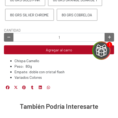
80 GRS SILVER CHROME
80 GRS COBRELOA
CANTIDAD
Agregar al carro
Chispa Camello
Peso: 80g
Empate: doble con cristal flash
Variados Colores
EGA
Y
NA!
También Podría Interesarte
u correo y
ipa por