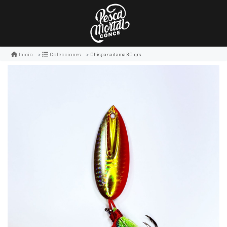
Chispa saitama 80 grs
Inicio
Colecciones