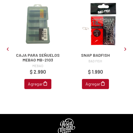
s premios
JUGAR
fined
ED
CAJA PARA SEÑUELOS
SNAP BADFISH
MEBAO MB-2103
BAD FISH
MEBAO
$ 2.990
$ 1.990
Agregar
Agregar