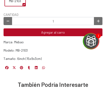
MB-2103
CANTIDAD
Agregar al carro
Marca: Mebao
Modelo: MB-2103
Tamaño: 6inch (15x9x3cm)
EGA
Y
También Podría Interesarte
NA!
u correo y
ipa por
s premios