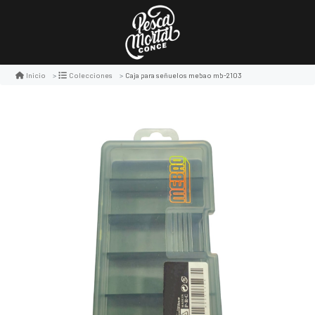
Caja para señuelos mebao mb-2103
Inicio
Colecciones