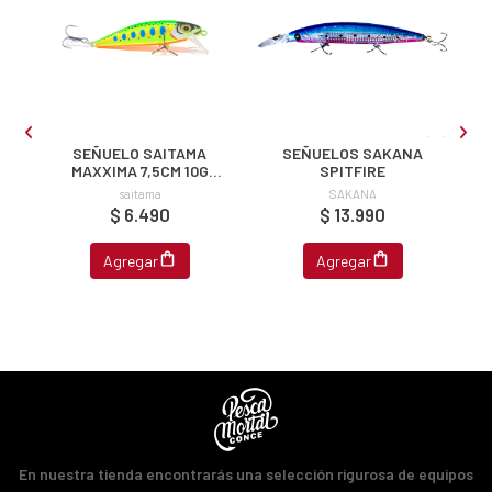
JUGAR
fined
SEÑUELO SAITAMA
SEÑUELOS SAKANA
MAXXIMA 7,5CM 10G
SPITFIRE
SINKING
saitama
SAKANA
$ 6.490
$ 13.990
Agregar
Agregar
En nuestra tienda encontrarás una selección rigurosa de equipos