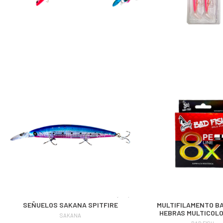
NA!
u correo y
ipa por
s premios
JUGAR
fined
SEÑUELOS SAKANA SPITFIRE
MULTIFILAMENTO BA
HEBRAS MULTICOLO
SAKANA
BAD FISH