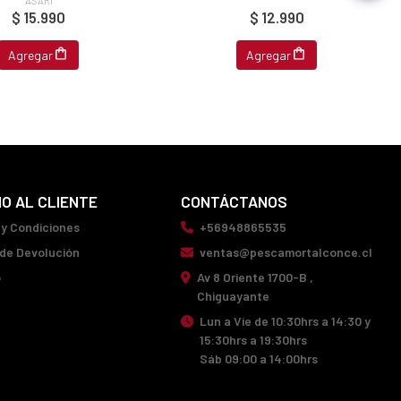
$ 15.990
$ 12.990
Agregar
Agregar
IO AL CLIENTE
CONTÁCTANOS
 y Condiciones
+56948865535
 de Devolución
ventas@pescamortalconce.cl
o
Av 8 Oriente 1700-B ,
Chiguayante
Lun a Vie de 10:30hrs a 14:30 y
15:30hrs a 19:30hrs
Sáb 09:00 a 14:00hrs