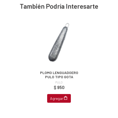
También Podría Interesarte
u correo y
ipa por
s premios
JUGAR
fined
PLOMO LENGUADOERO
PULO TIPO GOTA
PULO
$ 950
Agregar