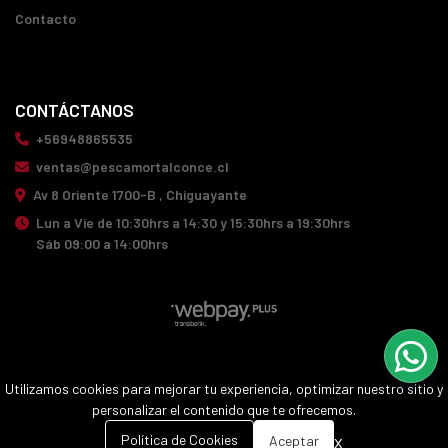
Contacto
CONTÁCTANOS
+56948865535
ventas@pescamortalconce.cl
Av 8 Oriente 1700-B , Chiguayante
Lun a Vie de 10:30hrs a 14:30 y 15:30hrs a 19:30hrs
Sáb 09:00 a 14:00hrs
PESCA MORTAL CONCE © 2026
Utilizamos cookies para mejorar tu experiencia, optimizar nuestro sitio y
¿Te gusta mi tienda? Yo vendo con
Bsale
personalizar el contenido que te ofrecemos.
0
x
Política de Cookies
Aceptar