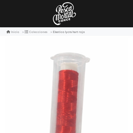
Elastico lycra hart rojo
Inicio
Colecciones