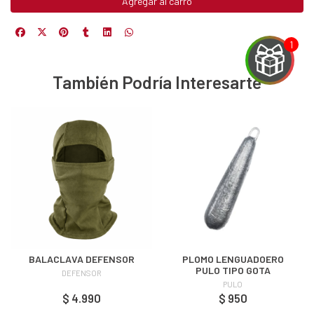
Agregar al carro
También Podría Interesarte
EGA
Y
NA!
u correo y
ipa por
s premios
BALACLAVA DEFENSOR
PLOMO LENGUADOERO
JUGAR
PULO TIPO GOTA
DEFENSOR
PULO
fined
$ 4.990
$ 950