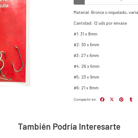
Material: Bronce o niquelado, var
Cantidad: 12 uds por envase
#1: 31 x 8mm
#2: 30 x 6mm
#3: 27 x 6mm
#4: 26 x 6mm
#5: 23 x 9mm
#6: 21 x 8mm
Compartir en:
También Podría Interesarte