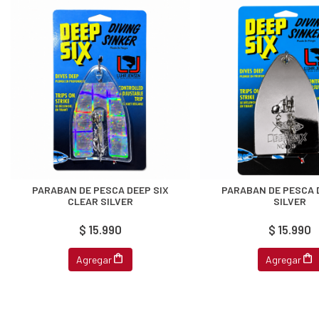
ipa por
s premios
JUGAR
fined
PARABAN DE PESCA DEEP SIX
PARABAN DE PESCA 
CLEAR SILVER
SILVER
$ 15.990
$ 15.990
Agregar
Agregar