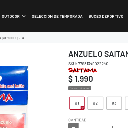
OUTDOOR
SELECCION DE TEMPORADA
BUCEO DEPORTIVO
 garra de aguila
ANZUELO SAITA
SKU: 77981349022240
$ 1.990
Pocas Unidades.
#1
#2
#3
CANTIDAD