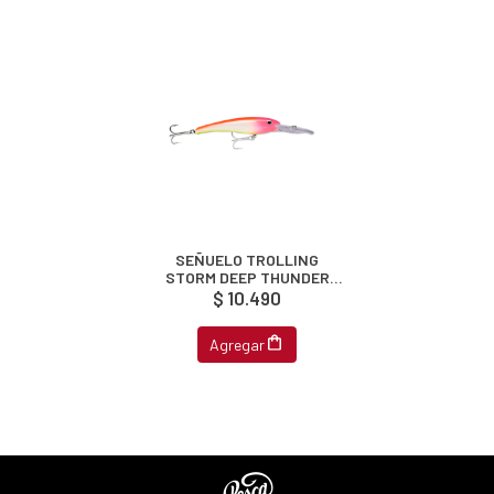
SEÑUELO TROLLING
STORM DEEP THUNDER
11CM 28G
$ 10.490
Agregar