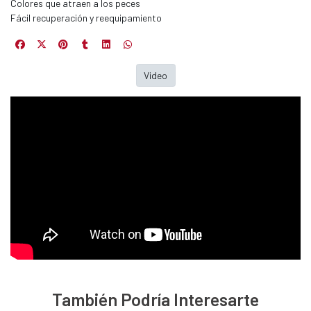
Colores que atraen a los peces
Fácil recuperación y reequipamiento
EGA
Video
Y
NA!
u correo y
ipa por
s premios
JUGAR
fined
También Podría Interesarte