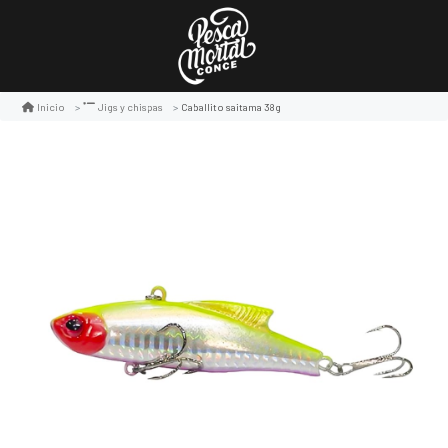
Caballito saitama 38g
Inicio
Jigs y chispas