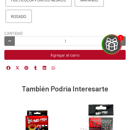
ROSADO
CANTIDAD
Agregar al carro
EGA
Y
También Podría Interesarte
NA!
u correo y
ipa por
s premios