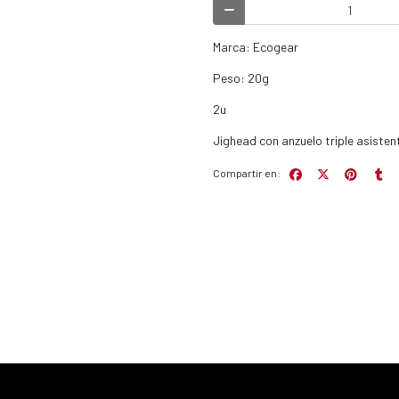
Marca: Ecogear
Peso: 20g
2u
Jighead con anzuelo triple asisten
Compartir en: