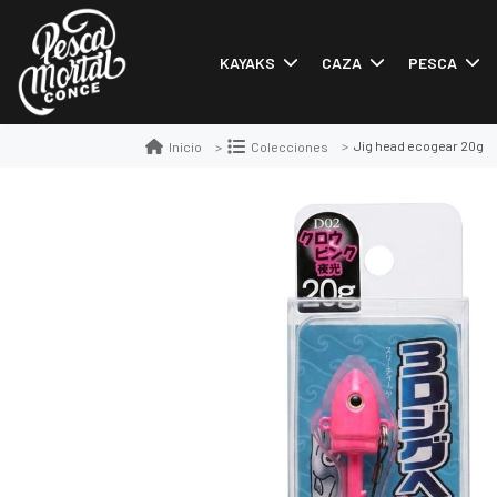
KAYAKS
CAZA
PESCA
Jig head ecogear 20g
Inicio
Colecciones