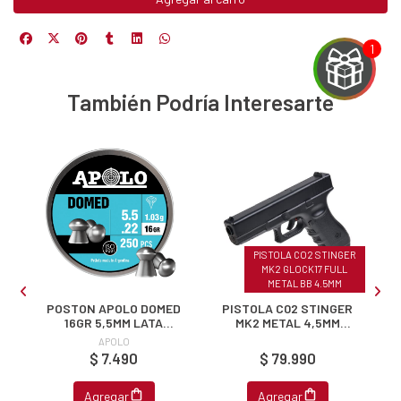
También Podría Interesarte
EGA
Y
NA!
u correo y
PISTOLA CO2 STINGER
ipa por
MK2 GLOCK17 FULL
s premios
METAL BB 4.5MM
M
POSTON APOLO DOMED
PISTOLA C02 STINGER
16GR 5,5MM LATA
MK2 METAL 4,5MM
JUGAR
250PCS
BALIN
APOLO
$ 7.490
$ 79.990
fined
Agregar
Agregar