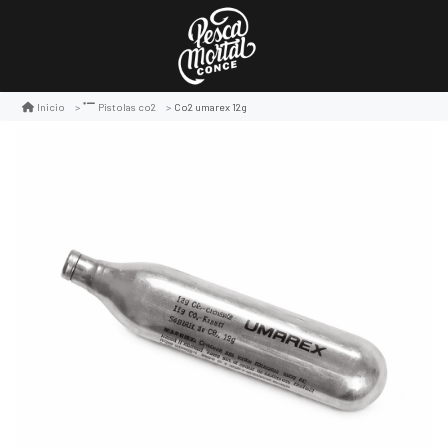
Co2 umarex 12g
Inicio
Pistolas co2