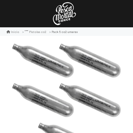
Pack 5 co2 umarex
Inicio
Pistolas co2