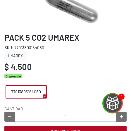
PACK 5 CO2 UMAREX
SKU: 77913803164080
UMAREX
$ 4.500
Disponible
77913803164080
CANTIDAD
EGA
Y
Agregar al carro