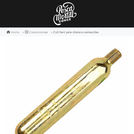
Co2 hart para chaleco salvavidas
Inicio
Colecciones