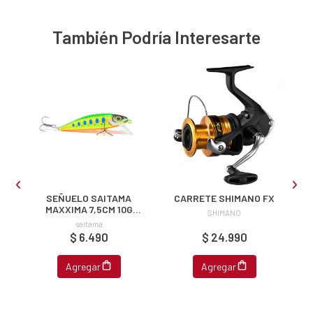
u correo y
ipa por
También Podría Interesarte
s premios
JUGAR
fined
SEÑUELO SAITAMA
CARRETE SHIMANO FX
H
MAXXIMA 7,5CM 10G
SHIMANO
SINKING
saitama
$ 6.490
$ 24.990
Agregar
Agregar