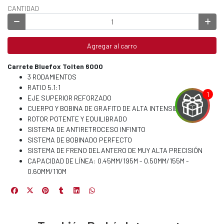
CANTIDAD
Agregar al carro
Carrete Bluefox Tolten 6000
3 RODAMIENTOS
RATIO 5.1:1
EJE SUPERIOR REFORZADO
CUERPO Y BOBINA DE GRAFITO DE ALTA INTENSIDAD
ROTOR POTENTE Y EQUILIBRADO
SISTEMA DE ANTIRETROCESO INFINITO
SISTEMA DE BOBINADO PERFECTO
SISTEMA DE FRENO DELANTERO DE MUY ALTA PRECISIÓN
CAPACIDAD DE LÍNEA: 0.45MM/195M - 0.50MM/155M -
EGA
0.60MM/110M
Y
NA!
u correo y