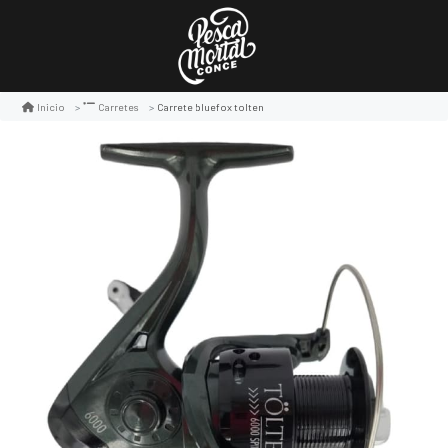
Carrete bluefox tolten
Inicio
Carretes