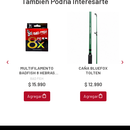
También Podría Interesarte
ipa por
s premios
JUGAR
fined
MULTIFILAMENTO
CAÑA BLUEFOX
H
BADFISH 8 HEBRAS
TOLTEN
MULTICOLOR 300M
BAD FISH
$ 15.990
$ 12.990
Agregar
Agregar