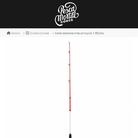
Caña saitama tres arroyos 1.65mts
Inicio
Colecciones