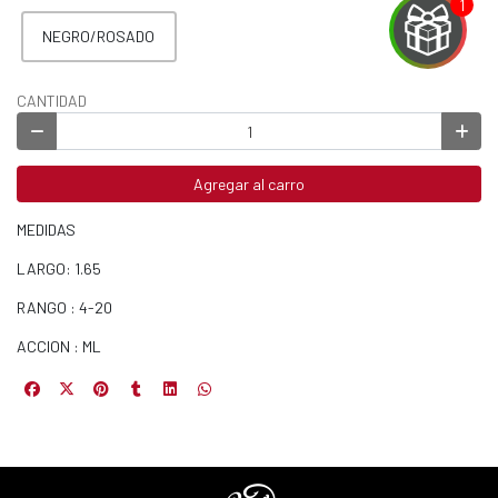
NEGRO/ROSADO
CANTIDAD
EGA
Y
Agregar al carro
NA!
MEDIDAS
u correo y
ipa por
LARGO: 1.65
s premios
RANGO : 4-20
JUGAR
ACCION : ML
fined