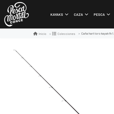
KAYAKS
CAZA
PESCA
Caña hart toro kayak fk 
Inicio
Colecciones