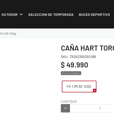
OUTDOOR
SELECCION DE TEMPORADA
BUCEO DEPORTIVO
1.7m 30-120g
CAÑA HART TORO
SKU: 73092395355186
$ 49.990
Pocas Unidades.
FK 1.7M 30-120G
CANTIDAD