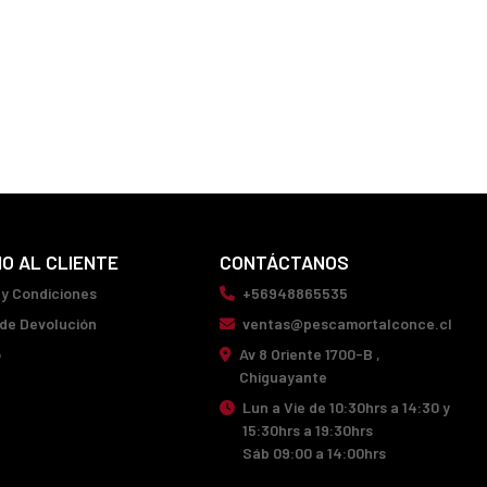
IO AL CLIENTE
CONTÁCTANOS
 y Condiciones
+56948865535
 de Devolución
ventas@pescamortalconce.cl
o
Av 8 Oriente 1700-B ,
Chiguayante
Lun a Vie de 10:30hrs a 14:30 y
15:30hrs a 19:30hrs
Sáb 09:00 a 14:00hrs