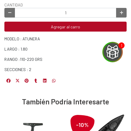
CANTIDAD
Agregar al carro
MODELO : ATUNERA
LARGO : 1.80
RANGO :110-220 GRS
SECCIONES : 2
EGA
Y
También Podría Interesarte
NA!
u correo y
-10%
ipa por
s premios