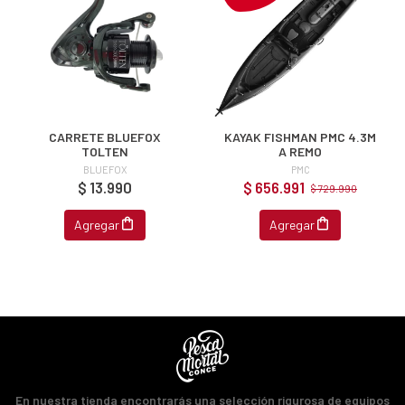
JUGAR
fined
CARRETE BLUEFOX
KAYAK FISHMAN PMC 4.3M
TOLTEN
A REMO
BLUEFOX
PMC
$ 13.990
$ 656.991
$ 729.990
Agregar
Agregar
En nuestra tienda encontrarás una selección rigurosa de equipos