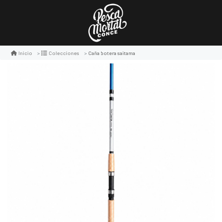
Caña botera saitama
Inicio
Colecciones