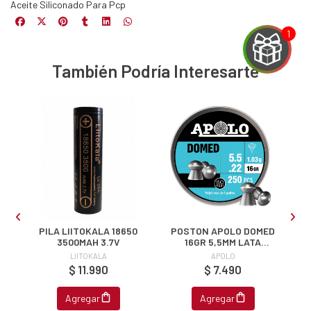
Aceite Siliconado Para Pcp
También Podría Interesarte
EGA
Y
NA!
u correo y
ipa por
s premios
A
PILA LIITOKALA 18650
POSTON APOLO DOMED
A
3500MAH 3.7V
16GR 5,5MM LATA
JUGAR
250PCS
LIITOKALA
APOLO
$ 11.990
$ 7.490
fined
Agregar
Agregar