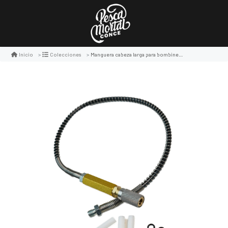
Manguera cabeza larga para bombines pcp
Inicio
Colecciones