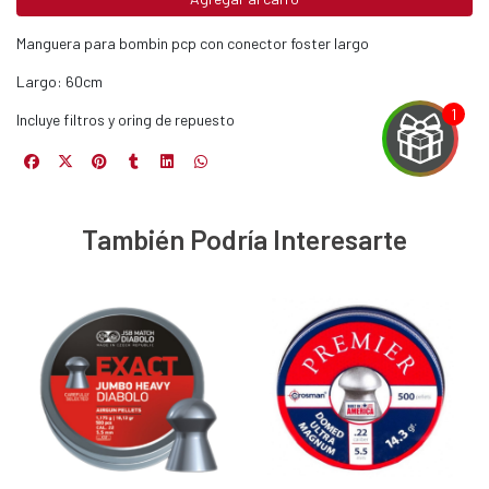
Manguera para bombin pcp con conector foster largo
Largo: 60cm
Incluye filtros y oring de repuesto
También Podría Interesarte
EGA
Y
NA!
u correo y
ipa por
s premios
JUGAR