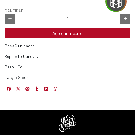
CANTIDAD
EGA
Y
Agregar al carro
NA!
Pack 6 unidades
Repuesto Candy tail
u correo y
ipa por
Peso: 10g
s premios
Largo: 9,5cm
JUGAR
fined