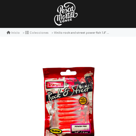
Vinilo rock and street power fish 1.8" 10pcs
Inicio
Colecciones