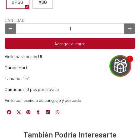
#PSG
#SG
CANTIDAD
Agregar al carro
Vinilo para pesca UL
Marca: Hart
Tamaño: 1.5"
Cantidad: 10 pcs por envase
Vinilo con esencia de cangrejo y pescado
EGA
Y
NA!
También Podría Interesarte
u correo y