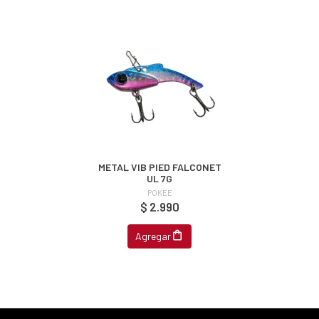
ipa por
s premios
JUGAR
fined
METAL VIB PIED FALCONET
UL 7G
POKEE
$ 2.990
Agregar