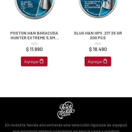
POSTON H&N BARACUDA
SLUG H&N HPII .217 25 GR
HUNTER EXTREME 5,5MM
200 PCS
18.52 GR 200PCS
H&N
H&N
$ 11.990
$ 18.490
Agregar
Agregar
En nuestra tienda encontrarás una selección rigurosa de equipos
que nosotros mismos usaríamos en pesca caza y outdoor