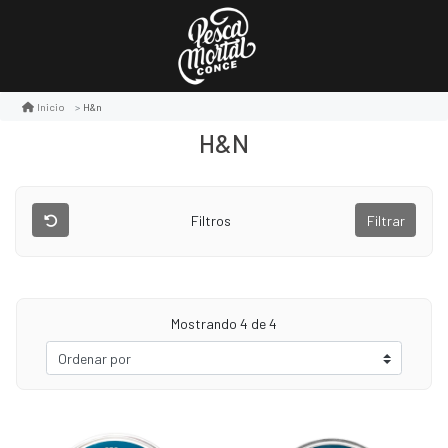
H&n
Inicio
H&N
Filtros
Filtrar
Mostrando
4
de 4