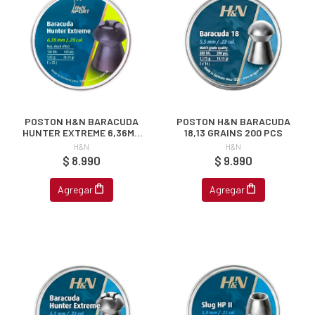
POSTON H&N BARACUDA
POSTON H&N BARACUDA
HUNTER EXTREME 6,36MM
18,13 GRAINS 200 PCS
28.24 GR LATA 150 PCS
H&N
H&N
$ 8.990
$ 9.990
Agregar
Agregar