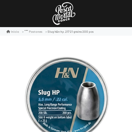
Slug h&n hp .217 21 grains 200 pcs
Inicio
Postones