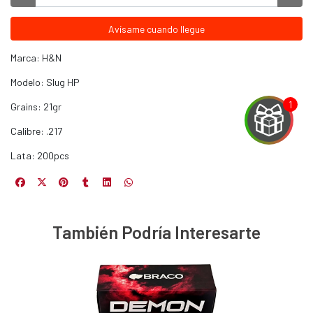
Avísame cuando llegue
Marca: H&N
Modelo: Slug HP
Grains: 21gr
Calibre: .217
Lata: 200pcs
EGA
Y
También Podría Interesarte
NA!
u correo y
ipa por
s premios