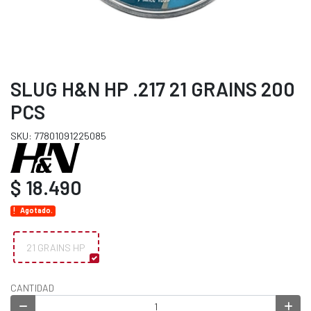
SLUG H&N HP .217 21 GRAINS 200
PCS
SKU: 77801091225085
$ 18.490
Agotado.
21 GRAINS HP
CANTIDAD