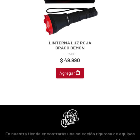
JUGAR
fined
LINTERNA LUZ ROJA
BRACO DEMON
BRACO
$ 49.990
Agregar
En nuestra tienda encontrarás una selección rigurosa de equipos