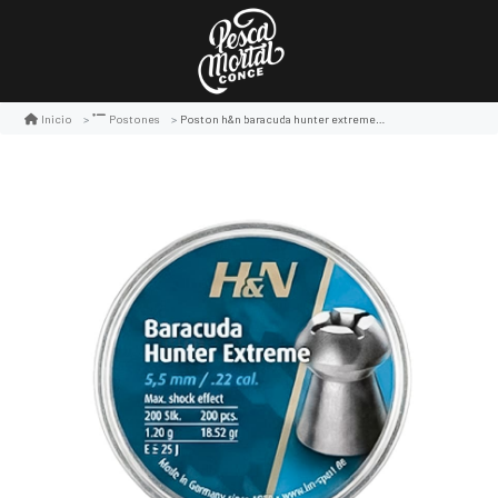
Poston h&n baracuda hunter extreme 5,5mm 18.52 gr 200pcs
Inicio
Postones