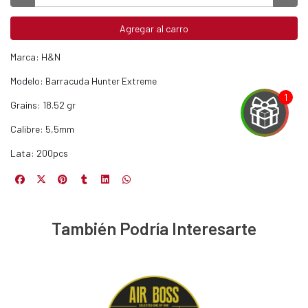
Agregar al carro
Marca: H&N
Modelo: Barracuda Hunter Extreme
Grains: 18.52 gr
Calibre: 5,5mm
Lata: 200pcs
EGA
Y
También Podría Interesarte
NA!
u correo y
ipa por
s premios