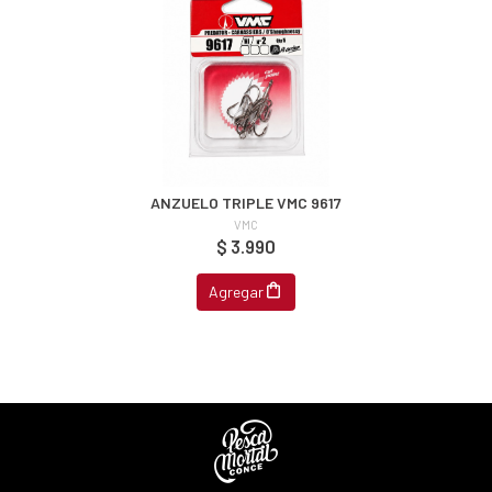
s premios
JUGAR
fined
ANZUELO TRIPLE VMC 9617
VMC
$ 3.990
Agregar