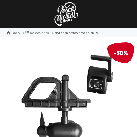
Motor electrico pmc 55-65 lbs
Inicio
Colecciones
-30%