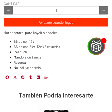
CANTIDAD
Avísame cuando llegue
Motor central para kayak a pedales
55lbs con 12v
65lbs con 24v (12v x2 en serie)
Peso: 3k
Mando a distancia
Reversa
No incluye batería
EGA
Y
NA!
También Podría Interesarte
u correo y
ipa por