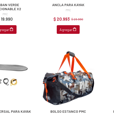
BAN VERDE
ANCLA PARA KAYAK
CIONABLE X2
PMC
PMC
 19.990
$ 20.993
$ 29.990
gregar
Agregar
ERSAL PARA KAYAK
BOLSO ESTANCO PMC