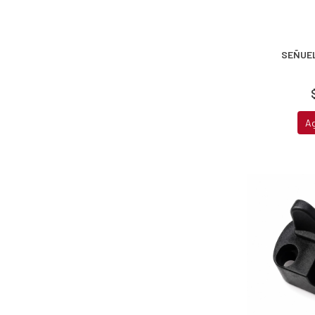
SEÑUEL
A