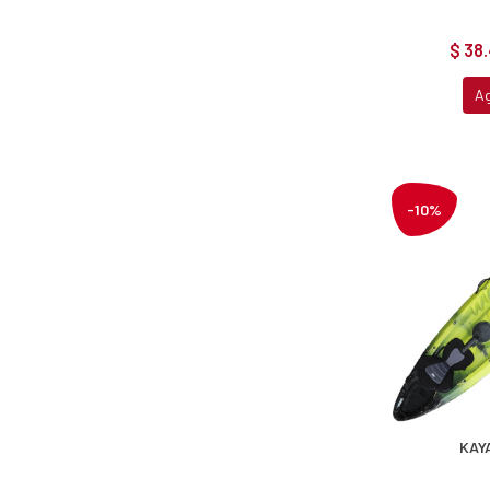
$ 38
A
-10%
KAY