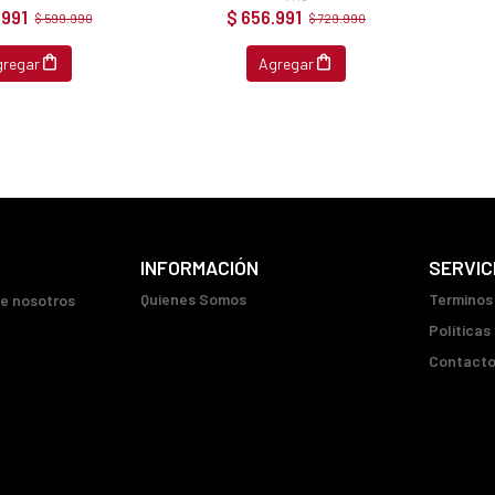
.991
$ 656.991
$ 599.990
$ 729.990
gregar
Agregar
INFORMACIÓN
SERVIC
Quienes Somos
Terminos
ue nosotros
Políticas
Contact