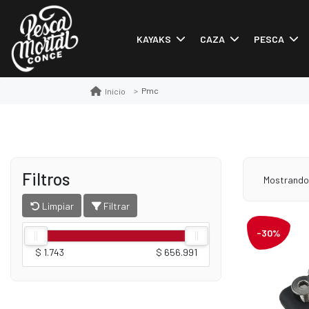
KAYAKS
CAZA
PESCA
Pmc
Inicio
Filtros
Mostrand
Limpiar
Filtrar
-30%
$ 1.743
$ 656.991