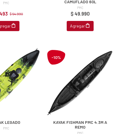
CAMUFLADO 60L
PMC
PMC
.493
$ 49.990
$ 54.990
gregar
Agregar
-10%
AK LEGADO
KAYAK FISHMAN PMC 4.3M A
REMO
PMC
PMC