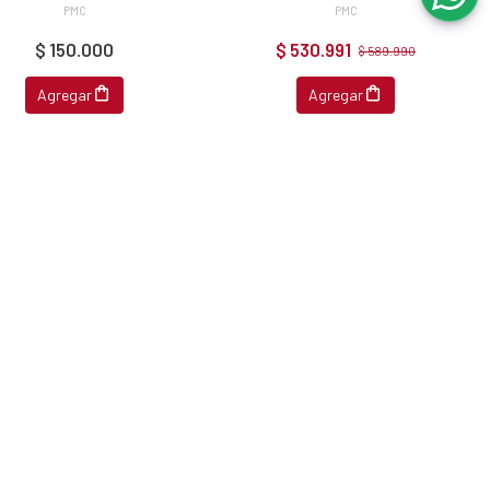
PMC
PMC
$ 150.000
$ 530.991
$ 589.990
Agregar
Agregar