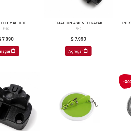
O LOMAS 110F
FIJACION ASIENTO KAYAK
POR
PMC
PMC
$ 7.990
$ 7.990
gregar
Agregar
-30