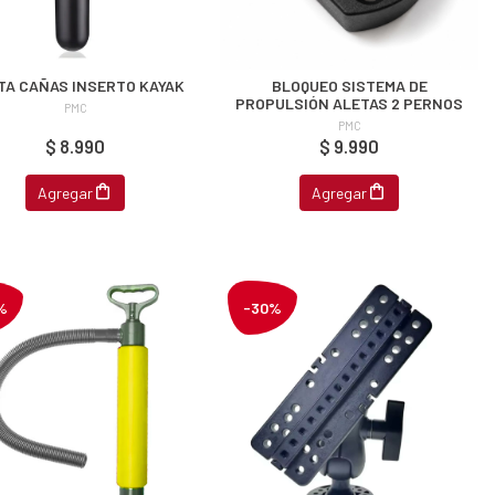
TA CAÑAS INSERTO KAYAK
BLOQUEO SISTEMA DE
PROPULSIÓN ALETAS 2 PERNOS
PMC
PMC
$ 8.990
$ 9.990
Agregar
Agregar
%
-30%