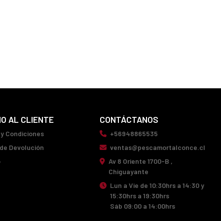
IO AL CLIENTE
CONTÁCTANOS
 y Condiciones
+56948865535
 de Devolución
ventas@pescamortalconce.cl
o
Av 8 Oriente 1700-B ,
Chiguayante
Lun a Vie de 10:30hrs a 14:30 y
15:30hrs a 19:30hrs
Sáb 09:00 a 14:00hrs