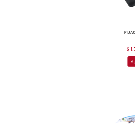
FIJA
$ 1
A