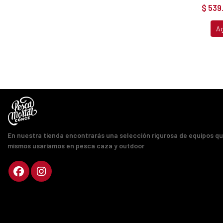
$ 539
A
En nuestra tienda encontrarás una selección rigurosa de equipos q
mismos usaríamos en pesca caza y outdoor