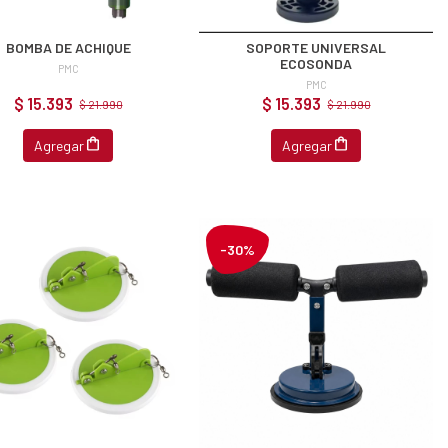
BOMBA DE ACHIQUE
SOPORTE UNIVERSAL
ECOSONDA
PMC
PMC
$ 15.393
$ 15.393
$ 21.990
$ 21.990
Agregar
Agregar
-30%