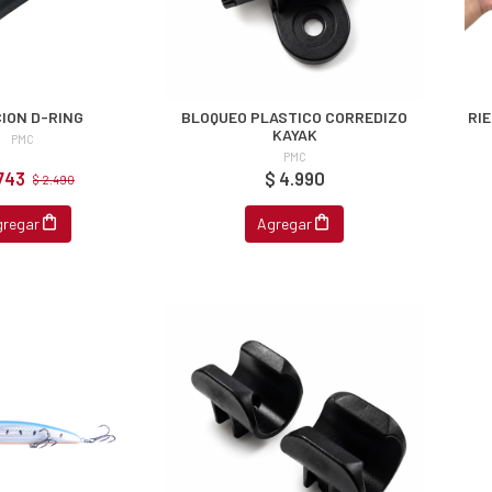
CION D-RING
BLOQUEO PLASTICO CORREDIZO
RI
KAYAK
PMC
PMC
.743
$ 4.990
$ 2.490
gregar
Agregar