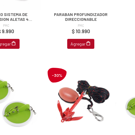
O SISTEMA DE
PARABAN PROFUNDIZADOR
SION ALETAS 4
DIRECCIONABLE
PERNOS
PMC
PMC
$ 9.990
$ 10.990
gregar
Agregar
-30%