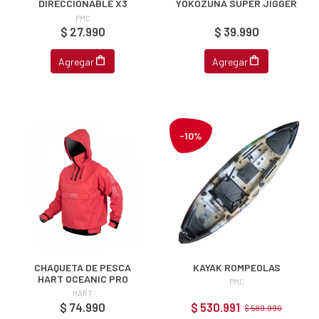
NA!
DIRECCIONABLE X3
YOKOZUNA SUPER JIGGER
PMC
$ 27.990
$ 39.990
u correo y
ipa por
Agregar
Agregar
s premios
JUGAR
fined
-10%
CHAQUETA DE PESCA
KAYAK ROMPEOLAS
HART OCEANIC PRO
PMC
HART
$ 74.990
$ 530.991
$ 589.990