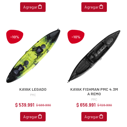
Agregar
Agregar
-10%
-10%
KAYAK LEGADO
KAYAK FISHMAN PMC 4.3M
A REMO
PMC
PMC
$ 539.991
$ 656.991
$ 599.990
$ 729.990
Agregar
Agregar