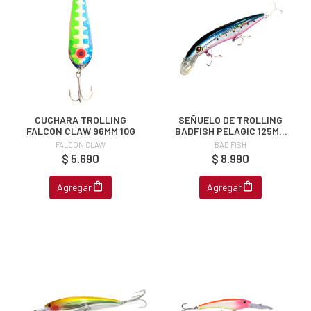
CUCHARA TROLLING
SEÑUELO DE TROLLING
FALCON CLAW 96MM 10G
BADFISH PELAGIC 125MM
19G
FALCON CLAW
BAD FISH
$ 5.690
$ 8.990
Agregar
Agregar