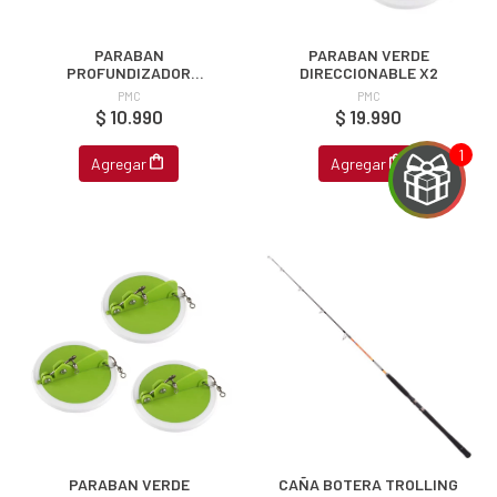
PARABAN
PARABAN VERDE
PROFUNDIZADOR
DIRECCIONABLE X2
DIRECCIONABLE
PMC
PMC
$ 10.990
$ 19.990
Agregar
Agregar
EGA
Y
PARABAN VERDE
CAÑA BOTERA TROLLING