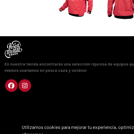
En nuestra tienda encontrarás una selección rigurosa de equipos q
mismos usaríamos en pesca caza y outdoor
Utilizamos cookies para mejorar tu experiencia, optimiza