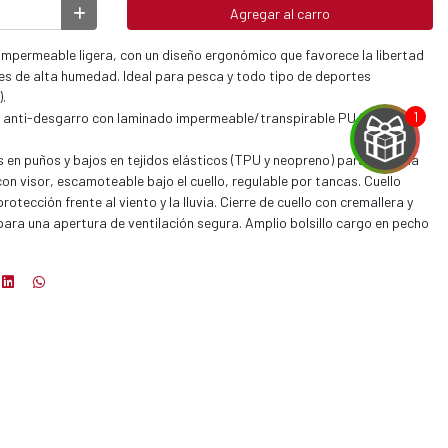
Agregar al carro
ermeable ligera, con un diseño ergonómico que favorece la libertad
es de alta humedad. Ideal para pesca y todo tipo de deportes
.
p anti-desgarro con laminado impermeable/transpirable PU 2.5.
 en puños y bajos en tejidos elásticos (TPU y neopreno) para evitar la
n visor, escamoteable bajo el cuello, regulable por tancas. Cuello
tección frente al viento y la lluvia. Cierre de cuello con cremallera y
 para una apertura de ventilación segura. Amplio bolsillo cargo en pecho