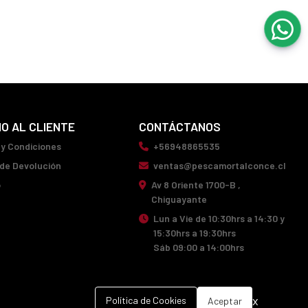
IO AL CLIENTE
CONTÁCTANOS
 y Condiciones
+56948865535
 de Devolución
ventas@pescamortalconce.cl
o
Av 8 Oriente 1700-B ,
Chiguayante
Lun a Vie de 10:30hrs a 14:30 y
15:30hrs a 19:30hrs
Sáb 09:00 a 14:00hrs
x
Política de Cookies
Aceptar