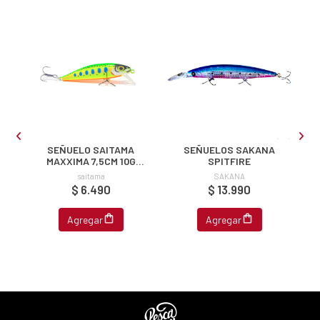
ipa por
s premios
JUGAR
fined
SEÑUELO SAITAMA
SEÑUELOS SAKANA
MAXXIMA 7,5CM 10G
SPITFIRE
SINKING
saitama
SAKANA
$ 6.490
$ 13.990
Agregar
Agregar