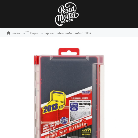
Caja señuelos mebao mbc 10204
Inicio
Cajas