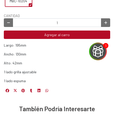
MBC-10204
CANTIDAD
Agregar al carro
Largo: 195mm
Ancho: 130mm
Alto: 42mm
1 lado grilla ajustable
EGA
1 lado espuma
Y
NA!
También Podría Interesarte
u correo y