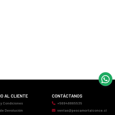
IO AL CLIENTE
CONTÁCTANOS
 y Condiciones
+56948865535
 de Devolución
ventas@pescamortalconce.cl