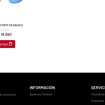
TORM SEABASS
STORM
 19.990
gregar
INFORMACIÓN
SERVIC
Quienes Somos
Terminos
ue nosotros
Políticas