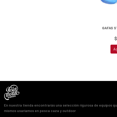
GAFAS S
$
A
En nuestra tienda encontrarás una selección rigurosa de equipos q
mismos usaríamos en pesca caza y outdoor