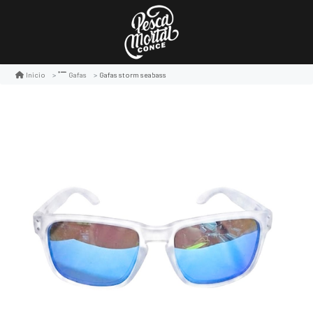
Gafas storm seabass
Inicio
Gafas