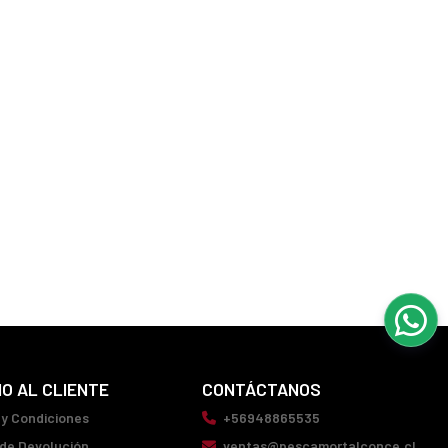
IO AL CLIENTE
CONTÁCTANOS
 y Condiciones
+56948865535
 de Devolución
ventas@pescamortalconce.cl