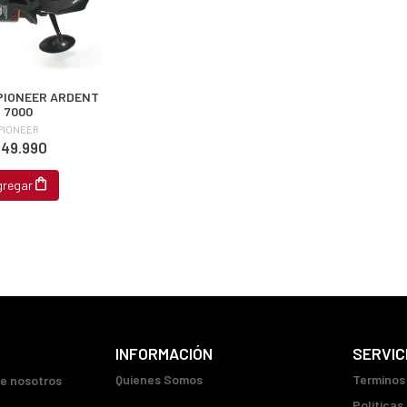
PIONEER ARDENT
7000
PIONEER
 49.990
gregar
INFORMACIÓN
SERVIC
Quienes Somos
Terminos
ue nosotros
Políticas