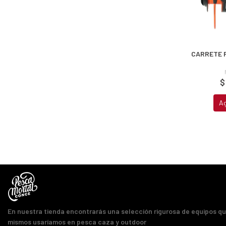
CARRETE 
$
A
En nuestra tienda encontrarás una selección rigurosa de equipos q
mismos usaríamos en pesca caza y outdoor