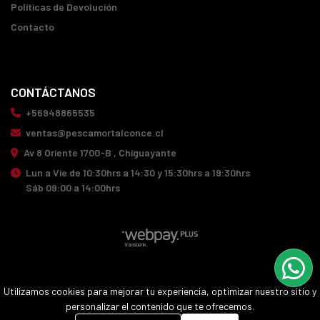
Políticas de Devolución
Contacto
CONTÁCTANOS
+56948865535
ventas@pescamortalconce.cl
Av 8 Oriente 1700-B , Chiguayante
Lun a Vie de 10:30hrs a 14:30 y 15:30hrs a 19:30hrs
Sáb 09:00 a 14:00hrs
PESCA MORTAL CONCE © 2026
Utilizamos cookies para mejorar tu experiencia, optimizar nuestro sitio y
¿Te gusta mi tienda? Yo vendo con
Bsale
personalizar el contenido que te ofrecemos.