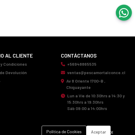
IO AL CLIENTE
CONTÁCTANOS
 y Condiciones
+56948865535
 de Devolución
ventas@pescamortalconce.cl
o
Av 8 Oriente 1700-B ,
Chiguayante
Lun a Vie de 10:30hrs a 14:30 y
15:30hrs a 19:30hrs
Sáb 09:00 a 14:00hrs
x
Política de Cookies
Aceptar