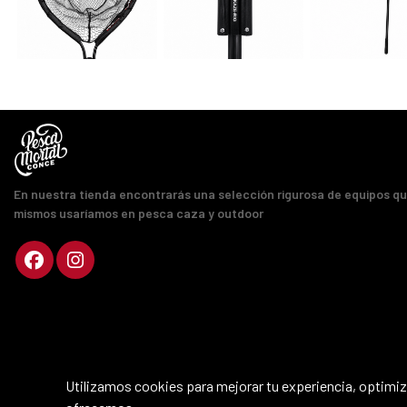
En nuestra tienda encontrarás una selección rigurosa de equipos q
mismos usaríamos en pesca caza y outdoor
Utilizamos cookies para mejorar tu experiencia, optimiza