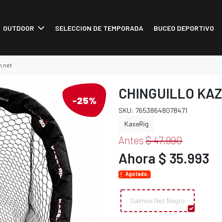
OUTDOOR
SELECCION DE TEMPORADA
BUCEO DEPORTIVO
n net
CHINGUILLO KAZ
-25%
SKU: 76538648078471
KaseRig
Antes
$ 47.990
Ahora $ 35.993
Agotado.
Salmon Net Negro